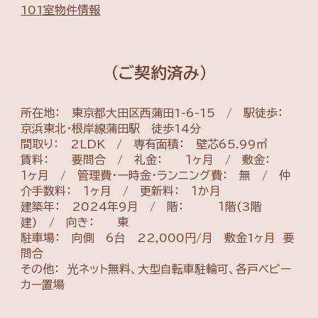
101室物件情報
(ご契約済み)
所在地： 東京都大田区西蒲田1-6-15 /
駅徒歩：
京浜東北・根岸線蒲田駅 徒歩14分
間取り： 2LDK /
専有面積： 壁芯65.99㎡
賃料： 要問合 / 礼金： １ヶ月 / 敷金：
１ヶ月 /
管理費・一時金・ランニング費： 無 / 仲
介手数料： １ヶ月 / 更新料： １か月
建築年： 2024年9月 / 階： １階(3階
建) / 向き： 東
駐車場： 向側 6台 22,000円/月 敷金1ヶ月 要
問合
その他： 光ネット無料、大型自転車駐輪可、各戸ベビー
カー置場