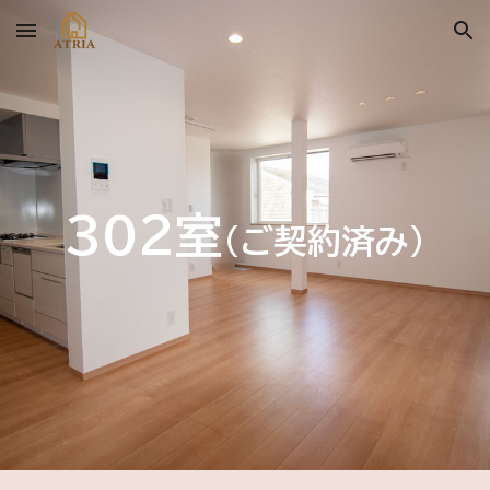
Skip to main content
Skip to navigation
3
０
2
室
(ご契約済み)