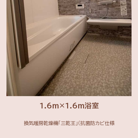
1.6m×1.6m浴室
換気暖房乾燥機「三乾王」（抗菌防カビ仕様