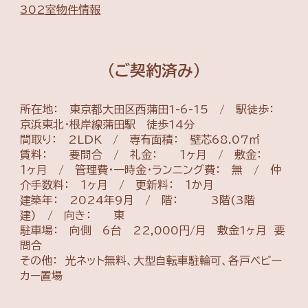
302室物件情報
(ご契約済み)
所在地： 東京都大田区西蒲田1-6-1
5
/ 駅徒歩：
京浜東北・根岸線蒲田駅 徒歩14分
間取り： 2LDK / 専有面積： 壁芯
68.07
㎡
賃料： 要問合 / 礼金： １ヶ月 / 敷金：
１ヶ月 / 管理費・一時金・ランニング費： 無 / 仲
介手数料： １ヶ月 / 更新料： １か月
建築
年： 2024年9月 / 階：
3
階(3階
建) / 向き： 東
駐車場： 向側
6
台 22,000円/月 敷金1ヶ月 要
問合
その他： 光ネット無料、大型自転車駐輪可、各戸ベビー
カー置場