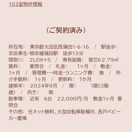
103室物件情報
(ご契約済み)
所在地： 東京都大田区西蒲田1-6-16 / 駅徒歩：
京浜東北・根岸線蒲田駅 徒歩1
3
分
間取り：
2LDK+S
/ 専有面積： 壁芯
62.79
㎡
賃料： 要問合 / 礼金： １ヶ月 / 敷金：
１ヶ月 / 管理費・一時金・ランニング費： 無 / 仲
介手数料： １ヶ月 / 更新料： １か月
建築
年： 2024年9月 / 階： １階(3階
建) / 向き：
南
駐車場：
近有
6
台 22,000円/月 敷金1ヶ月 要
問合
その他： 光ネット無料、大型自転車駐輪可、各戸ベビー
カー置場