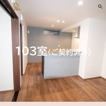
Skip to main content
Skip to navigation
１０
3
室
(ご契約済み)